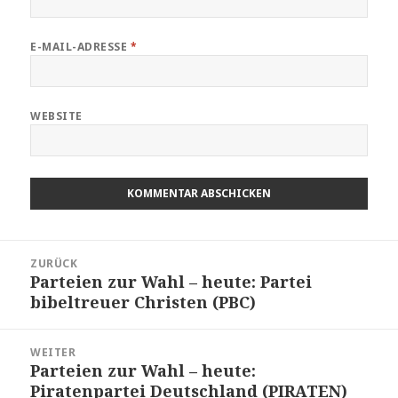
E-MAIL-ADRESSE
*
WEBSITE
Beitragsnavigation
ZURÜCK
Parteien zur Wahl – heute: Partei
Vorheriger
bibeltreuer Christen (PBC)
Beitrag:
WEITER
Parteien zur Wahl – heute:
Nächster
Piratenpartei Deutschland (PIRATEN)
Beitrag: