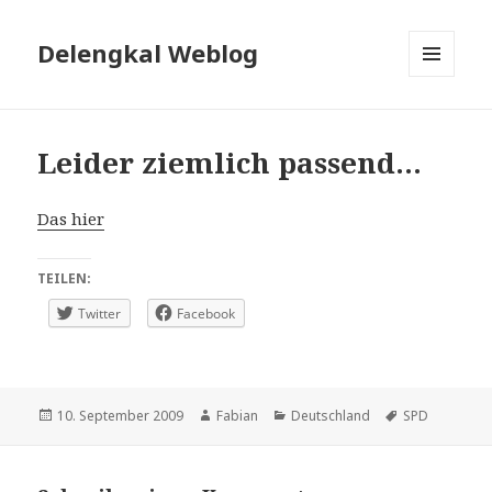
Delengkal Weblog
MENÜ
UND
WIDGETS
Leider ziemlich passend…
Das hier
TEILEN:
Twitter
Facebook
Veröffentlicht
Autor
Kategorien
Schlagwörter
10. September 2009
Fabian
Deutschland
SPD
am