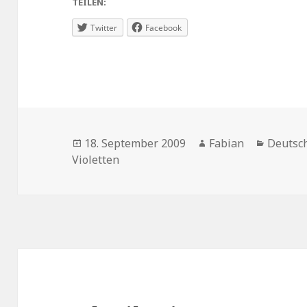
TEILEN:
Twitter
Facebook
Veröffentlicht
Autor
Kategor
18. September 2009
Fabian
Deutsc
am
Violetten