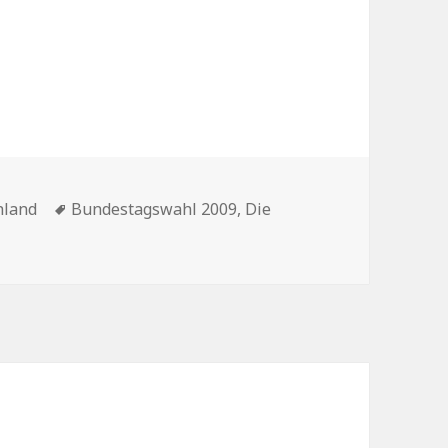
ien
Schlagwörter
hland
Bundestagswahl 2009
,
Die