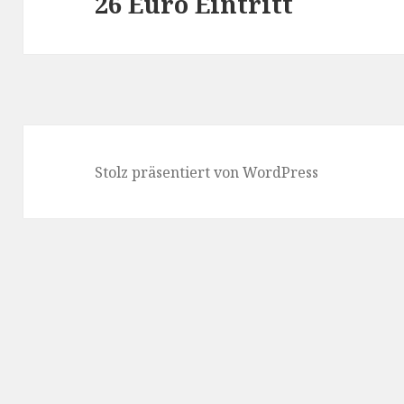
26 Euro Eintritt
Nächster
Beitrag:
Stolz präsentiert von WordPress