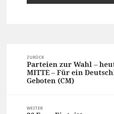
Beitragsnavigation
ZURÜCK
Parteien zur Wahl – he
Vorheriger
MITTE – Für ein Deutsc
Beitrag:
Geboten (CM)
WEITER