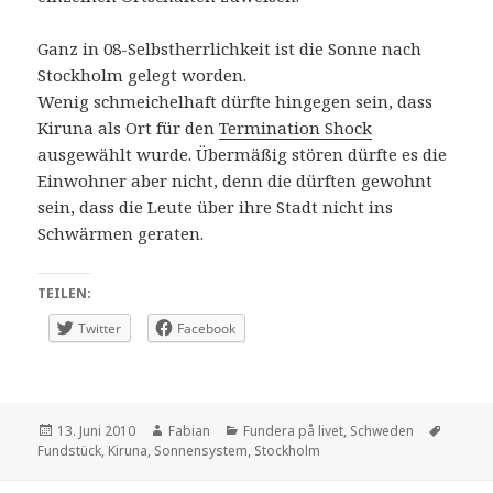
Ganz in 08-Selbstherrlichkeit ist die Sonne nach
Stockholm gelegt worden.
Wenig schmeichelhaft dürfte hingegen sein, dass
Kiruna als Ort für den
Termination Shock
ausgewählt wurde. Übermäßig stören dürfte es die
Einwohner aber nicht, denn die dürften gewohnt
sein, dass die Leute über ihre Stadt nicht ins
Schwärmen geraten.
TEILEN:
Twitter
Facebook
Veröffentlicht
Autor
Kategorien
Schlag
13. Juni 2010
Fabian
Fundera på livet
,
Schweden
am
Fundstück
,
Kiruna
,
Sonnensystem
,
Stockholm