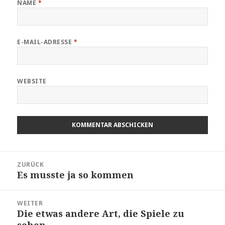
NAME
*
E-MAIL-ADRESSE
*
WEBSITE
Beitragsnavigation
ZURÜCK
Es musste ja so kommen
Vorheriger
Beitrag:
WEITER
Die etwas andere Art, die Spiele zu
Nächster
sehen