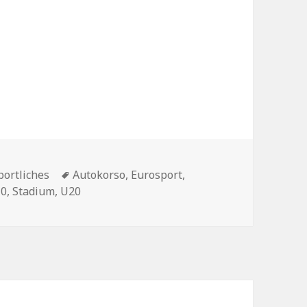
Schlagwörter
portliches
Autokorso
,
Eurosport
,
10
,
Stadium
,
U20