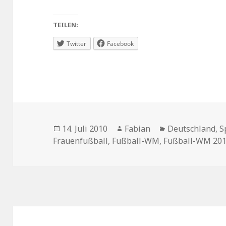
TEILEN:
Twitter
Facebook
Veröffentlicht
Autor
Kategorien
14. Juli 2010
Fabian
Deutschland
,
S
am
Frauenfußball
,
Fußball-WM
,
Fußball-WM 20