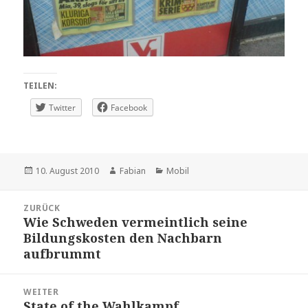
TEILEN:
Twitter
Facebook
Veröffentlicht
Autor
Kategorien
10. August 2010
Fabian
Mobil
am
Beitragsnavigation
ZURÜCK
Wie Schweden vermeintlich seine
Vorheriger
Bildungskosten den Nachbarn
Beitrag:
aufbrummt
WEITER
State of the Wahlkampf
Nächster