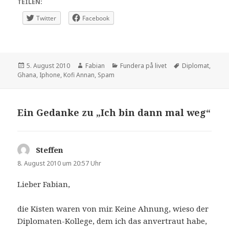
TEILEN:
Twitter
Facebook
Veröffentlicht
Autor
Kategorien
Schlagwörter
5. August 2010
Fabian
Fundera på livet
Diplomat
,
am
Ghana
,
Iphone
,
Kofi Annan
,
Spam
Ein Gedanke zu „Ich bin dann mal weg“
Steffen
sagt:
8. August 2010 um 20:57 Uhr
Lieber Fabian,
die Kisten waren von mir. Keine Ahnung, wieso der
Diplomaten-Kollege, dem ich das anvertraut habe,