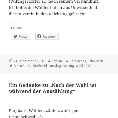
(Wikingerdörfer z.B. nach seinem Verständnis).
Ich hoffe, die Wähler haben aus Unwissenheit
diesen Verein in den Reichstag gebracht.
TEILEN:
Twitter
Facebook
Veröffentlicht
Autor
Kategorien
21. September 2010
Fabian
Politisches
,
Schweden
am
Schlagwörter
Björn Söder
,
Briefwahl
,
Onsdagsräkning
,
Wahl 2010
Ein Gedanke zu „Nach der Wahl ist
während der Auszählung“
Pingback:
Wählen, zählen, aufregen –
PrimaSchwedisch