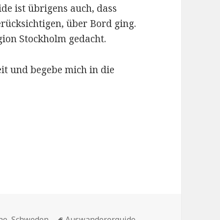
e ist übrigens auch, dass
rücksichtigen, über Bord ging.
egion Stockholm gedacht.
eit und begebe mich in die
Schlagwörter
he
,
Schweden
Auswandererguide
,