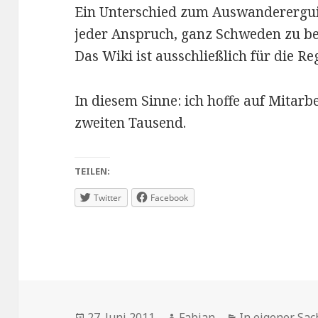
Ein Unterschied zum Auswandererguid
jeder Anspruch, ganz Schweden zu be
Das Wiki ist ausschließlich für die R
In diesem Sinne: ich hoffe auf Mitarb
zweiten Tausend.
TEILEN:
Twitter
Facebook
Veröffentlicht
Autor
Kategorien
27. Juni 2011
Fabian
In eigener Sac