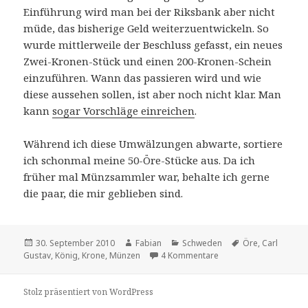
Einführung wird man bei der Riksbank aber nicht
müde, das bisherige Geld weiterzuentwickeln. So
wurde mittlerweile der Beschluss gefasst, ein neues
Zwei-Kronen-Stück und einen 200-Kronen-Schein
einzuführen. Wann das passieren wird und wie
diese aussehen sollen, ist aber noch nicht klar. Man
kann
sogar Vorschläge einreichen
.
Während ich diese Umwälzungen abwarte, sortiere
ich schonmal meine 50-Öre-Stücke aus. Da ich
früher mal Münzsammler war, behalte ich gerne
die paar, die mir geblieben sind.
Veröffentlicht
Autor
Kategorien
Schlagwörter
30. September 2010
Fabian
Schweden
Öre
,
Carl
am
zu Wer die Öre nicht eh
Gustav
,
König
,
Krone
,
Münzen
4 Kommentare
Stolz präsentiert von WordPress