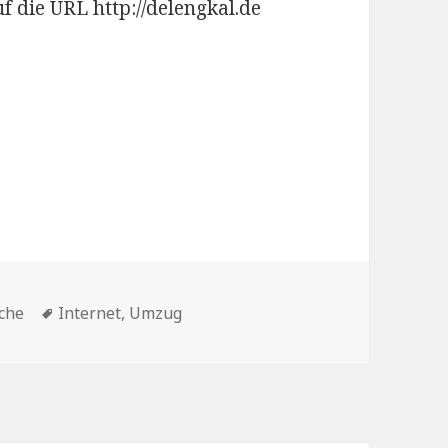
f die URL http://delengkal.de
Schlagwörter
ache
Internet
,
Umzug