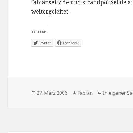
fabianseitz.de und strandpolizei.de au
weitergeleitet.
TEILEN:
Twitter
Facebook
Veröffentlicht
Autor
Kategorien
27. März 2006
Fabian
In eigener S
am