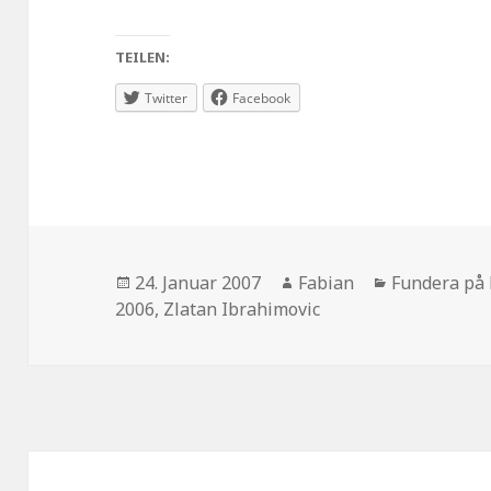
TEILEN:
Twitter
Facebook
Veröffentlicht
Autor
Kategorien
24. Januar 2007
Fabian
Fundera på 
am
2006
,
Zlatan Ibrahimovic