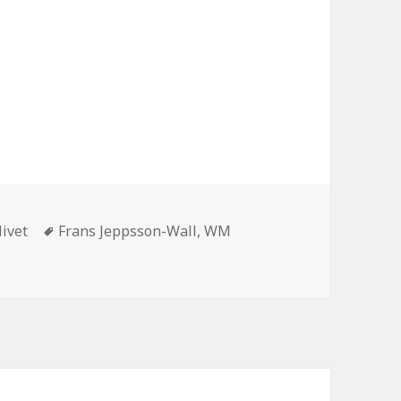
Schlagwörter
livet
Frans Jeppsson-Wall
,
WM