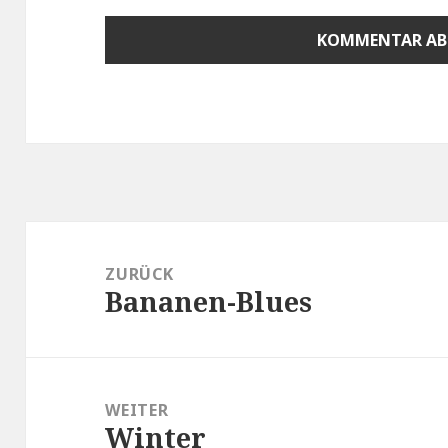
Beitragsnavigation
ZURÜCK
Bananen-Blues
Vorheriger
Beitrag:
WEITER
Winter
Nächster