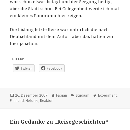
war schon etwas betagt und der Seegang heftig,
aber die Stadt schön. Bei Gelegenheit werde ich mal
ein kleines Panorama hier zeigen.
Die bislang letzte Reise war natürlich die nach
Deutschland mit dem Auto – aber das hatten wir
hier ja schon.
TEILEN:
Twitter
Facebook
Veröffentlicht
Autor
Kategorien
Schlagwörter
26. Dezember 2007
Fabian
Studium
Experiment
,
am
Finnland
,
Helsinki
,
Reaktor
Ein Gedanke zu „Reisegeschichten“