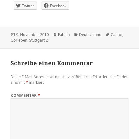
Twitter
Facebook
Veröffentlicht
Autor
Kategorien
Schlagwörter
9. November 2010
Fabian
Deutschland
Castor
,
am
Gorleben
,
Stuttgart 21
Schreibe einen Kommentar
Deine E-Mail-Adresse wird nicht veröffentlicht.
Erforderliche Felder
sind mit
*
markiert
KOMMENTAR
*