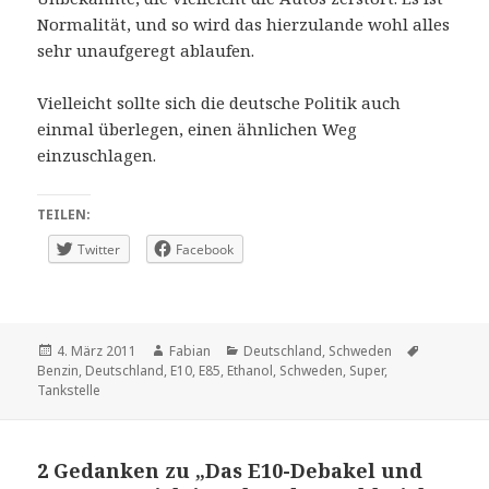
Normalität, und so wird das hierzulande wohl alles
sehr unaufgeregt ablaufen.
Vielleicht sollte sich die deutsche Politik auch
einmal überlegen, einen ähnlichen Weg
einzuschlagen.
TEILEN:
Twitter
Facebook
Veröffentlicht
Autor
Kategorien
Schlagwör
4. März 2011
Fabian
Deutschland
,
Schweden
am
Benzin
,
Deutschland
,
E10
,
E85
,
Ethanol
,
Schweden
,
Super
,
Tankstelle
2 Gedanken zu „Das E10-Debakel und