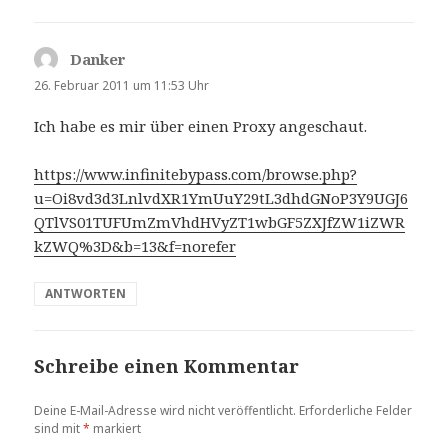
Danker
sagt:
26. Februar 2011 um 11:53 Uhr
Ich habe es mir über einen Proxy angeschaut.
https://www.infinitebypass.com/browse.php?
u=Oi8vd3d3LnlvdXR1YmUuY29tL3dhdGNoP3Y9UGJ6
QTlVS01TUFUmZmVhdHVyZT1wbGF5ZXJfZW1iZWR
kZWQ%3D&b=13&f=norefer
ANTWORTEN
Schreibe einen Kommentar
Deine E-Mail-Adresse wird nicht veröffentlicht.
Erforderliche Felder
sind mit
*
markiert