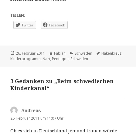
TEILEN:
Twitter
Facebook
Veröffentlicht
Autor
Kategorien
Schlagwörter
26. Februar 2011
Fabian
Schweden
Hakenkreuz
,
am
Kinderprogramm
,
Nazi
,
Pentagon
,
Schweden
3 Gedanken zu „Beim schwedischen
Kinderkanal“
Andreas
sagt:
26. Februar 2011 um 11:07 Uhr
Ob es sich in Deutschland jemand trauen würde,