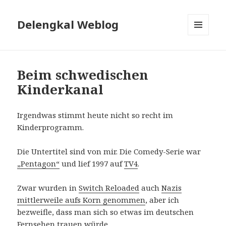
Delengkal Weblog
MENÜ
UND
WIDGETS
Beim schwedischen
Kinderkanal
Irgendwas stimmt heute nicht so recht im
Kinderprogramm.
Die Untertitel sind von mir. Die Comedy-Serie war
„Pentagon“
und lief 1997 auf
TV4
.
Zwar wurden in
Switch Reloaded
auch
Nazis
mittlerweile aufs Korn genommen
, aber ich
bezweifle, dass man sich so etwas im deutschen
Fernsehen trauen würde.