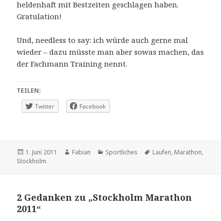
heldenhaft mit Bestzeiten geschlagen haben.
Gratulation!
Und, needless to say: ich würde auch gerne mal
wieder – dazu müsste man aber sowas machen, das
der Fachmann Training nennt.
TEILEN:
Twitter
Facebook
Veröffentlicht
Autor
Kategorien
Schlagwörter
1. Juni 2011
Fabian
Sportliches
Laufen
,
Marathon
,
am
Stockholm
2 Gedanken zu „Stockholm Marathon
2011“