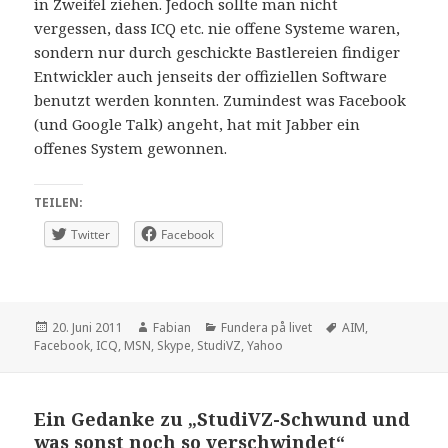
in Zweifel ziehen. Jedoch sollte man nicht
vergessen, dass ICQ etc. nie offene Systeme waren,
sondern nur durch geschickte Bastlereien findiger
Entwickler auch jenseits der offiziellen Software
benutzt werden konnten. Zumindest was Facebook
(und Google Talk) angeht, hat mit Jabber ein
offenes System gewonnen.
TEILEN:
Twitter
Facebook
Veröffentlicht
Autor
Kategorien
Schlagwörter
20. Juni 2011
Fabian
Fundera på livet
AIM
,
am
Facebook
,
ICQ
,
MSN
,
Skype
,
StudiVZ
,
Yahoo
Ein Gedanke zu „StudiVZ-Schwund und
was sonst noch so verschwindet“