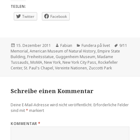
TEILEN:
Twitter
Facebook
Veröffentlicht
Autor
Kategorien
Schlagwört
15. Dezember 2011
Fabian
Fundera på livet
9/11
am
Memorial
,
American Museum of Natural History
,
Empire State
Building
,
Freiheitsstatue
,
Guggenheim Museum
,
Madame
Tussauds
,
MoMA
,
New York
,
New York City Pass
,
Rockefeller
Center
,
St. Paul's Chapel
,
Vereinte Nationen
,
Zuccotti Park
Schreibe einen Kommentar
Deine E-Mail-Adresse wird nicht veröffentlicht.
Erforderliche Felder
sind mit
*
markiert
KOMMENTAR
*