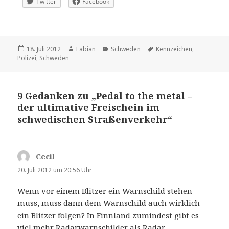
Twitter
Facebook
Veröffentlicht
Autor
Kategorien
Schlagwörter
18. Juli 2012
Fabian
Schweden
Kennzeichen
,
am
Polizei
,
Schweden
9 Gedanken zu „Pedal to the metal –
der ultimative Freischein im
schwedischen Straßenverkehr“
Cecil
sagt:
20. Juli 2012 um 20:56 Uhr
Wenn vor einem Blitzer ein Warnschild stehen
muss, muss dann dem Warnschild auch wirklich
ein Blitzer folgen? In Finnland zumindest gibt es
viel mehr Radarwarnschilder als Radar.