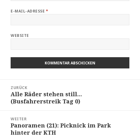
E-MAIL-ADRESSE
*
WEBSITE
Beitragsnavigation
ZURÜCK
Alle Räder stehen still…
Vorheriger
(Busfahrerstreik Tag 0)
Beitrag:
WEITER
Panoramen (21): Picknick im Park
Nächster
hinter der KTH
Beitrag: