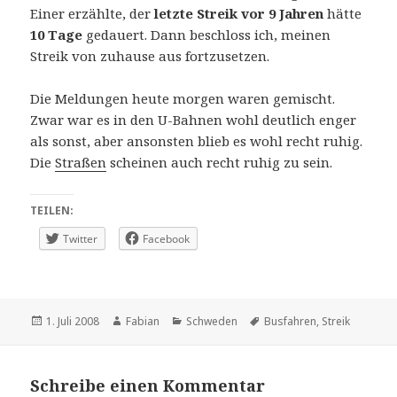
Einer erzählte, der
letzte Streik vor 9 Jahren
hätte
10 Tage
gedauert. Dann beschloss ich, meinen
Streik von zuhause aus fortzusetzen.
Die Meldungen heute morgen waren gemischt.
Zwar war es in den U-Bahnen wohl deutlich enger
als sonst, aber ansonsten blieb es wohl recht ruhig.
Die
Straßen
scheinen auch recht ruhig zu sein.
TEILEN:
Twitter
Facebook
Veröffentlicht
Autor
Kategorien
Schlagwörter
1. Juli 2008
Fabian
Schweden
Busfahren
,
Streik
am
Schreibe einen Kommentar