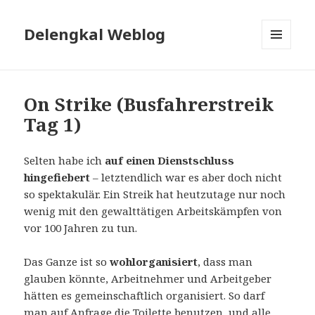
Delengkal Weblog
MENÜ
UND
WIDGETS
On Strike (Busfahrerstreik
Tag 1)
Selten habe ich
auf einen Dienstschluss
hingefiebert
– letztendlich war es aber doch nicht
so spektakulär. Ein Streik hat heutzutage nur noch
wenig mit den gewalttätigen Arbeitskämpfen von
vor 100 Jahren zu tun.
Das Ganze ist so
wohlorganisiert
, dass man
glauben könnte, Arbeitnehmer und Arbeitgeber
hätten es gemeinschaftlich organisiert. So darf
man auf Anfrage die Toilette benutzen, und alle