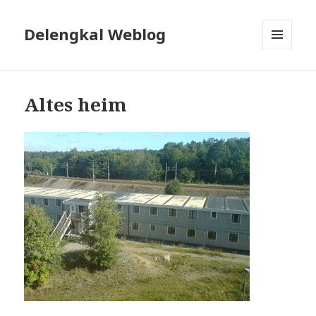
Delengkal Weblog
MENÜ
UND
WIDGETS
Altes heim