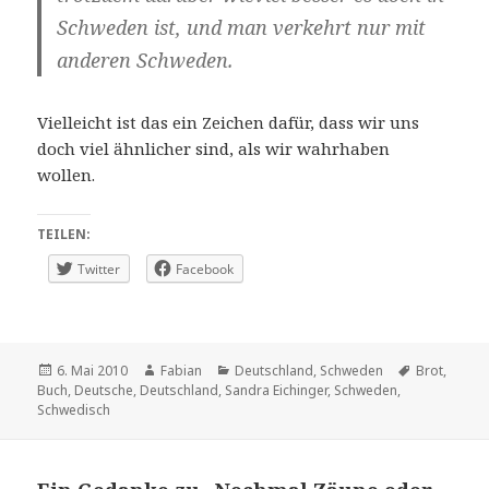
Schweden ist, und man verkehrt nur mit
anderen Schweden.
Vielleicht ist das ein Zeichen dafür, dass wir uns
doch viel ähnlicher sind, als wir wahrhaben
wollen.
TEILEN:
Twitter
Facebook
Veröffentlicht
Autor
Kategorien
Schlagwört
6. Mai 2010
Fabian
Deutschland
,
Schweden
Brot
,
am
Buch
,
Deutsche
,
Deutschland
,
Sandra Eichinger
,
Schweden
,
Schwedisch