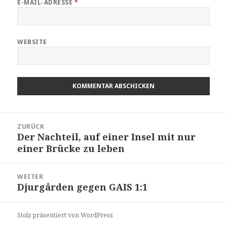
E-MAIL-ADRESSE
*
WEBSITE
Beitragsnavigation
ZURÜCK
Der Nachteil, auf einer Insel mit nur
Vorheriger
einer Brücke zu leben
Beitrag:
WEITER
Djurgården gegen GAIS 1:1
Nächster
Beitrag:
Stolz präsentiert von WordPress