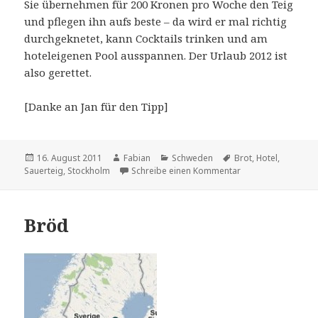
Sie übernehmen für 200 Kronen pro Woche den Teig
und pflegen ihn aufs beste – da wird er mal richtig
durchgeknetet, kann Cocktails trinken und am
hoteleigenen Pool ausspannen. Der Urlaub 2012 ist
also gerettet.
[Danke an Jan für den Tipp]
Veröffentlicht
Autor
Kategorien
Schlagwörter
16. August 2011
Fabian
Schweden
Brot
,
Hotel
,
am
zu Urlaubstipp für
Sauerteig
,
Stockholm
Schreibe einen Kommentar
Bröd