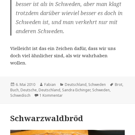
besser ist als in Schweden, aber man klagt
trotzdem darüber wieviel besser es doch in
Schweden ist, und man verkehrt nur mit
anderen Schweden.
Vielleicht ist das ein Zeichen dafür, dass wir uns
doch viel ähnlicher sind, als wir wahrhaben
wollen.
Veröffentlicht
Autor
Kategorien
Schlagwört
6. Mai 2010
Fabian
Deutschland
,
Schweden
Brot
,
am
Buch
,
Deutsche
,
Deutschland
,
Sandra Eichinger
,
Schweden
,
zu Nochmal Zäune oder wie austauschbar 
Schwedisch
1 Kommentar
Schwarzwaldbröd