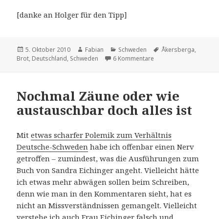
[danke an Holger für den Tipp]
Veröffentlicht
Autor
Kategorien
Schlagwörter
5. Oktober 2010
Fabian
Schweden
Åkersberga
,
am
zu Bröd
Brot
,
Deutschland
,
Schweden
6 Kommentare
Nochmal Zäune oder wie
austauschbar doch alles ist
Mit
etwas scharfer Polemik zum Verhältnis
Deutsche-Schweden
habe ich offenbar einen Nerv
getroffen – zumindest, was die Ausführungen zum
Buch von Sandra Eichinger angeht. Vielleicht hätte
ich etwas mehr abwägen sollen beim Schreiben,
denn wie man in den Kommentaren sieht, hat es
nicht an Missverständnissen gemangelt. Vielleicht
verstehe ich auch Frau Eichinger falsch und