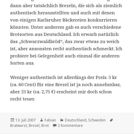
dann aber tatsächlich Brezeln, die sich als ziemlich
authentisch herausstellten und auch mit denen
von einigen Karlsruher Bäckereien konkurrieren
könnten. Unter anderem gab es auch verschiedene
Brotsorten aus Deutschland. Ich erwarb natürlich
das „Schwarzwaldbröd“, das zwar etwas zu weich
ist, aber ansonsten recht authentisch schmeckt. Ich
probiere bei Gelegenheit auch einmal die anderen
Sorten aus.
Weniger authentisch ist allerdings der Preis. 5 kr
(ca. 60 Cent) für eine Brezel ist ja noch annehmbar,
aber 25 kr (ca. 2,75 €) erscheint mir doch schon
recht teuer.
Veröffentlicht
Autor
Kategorien
Schlagwört
13. Juli 2007
Fabian
Deutschland
,
Schweden
am
zu Schwarzwaldbröd
Bratwurst
,
Brezel
,
Brot
2 Kommentare