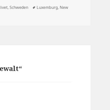
Schlagwörter
livet
,
Schweden
Luxemburg
,
New
Gewalt“