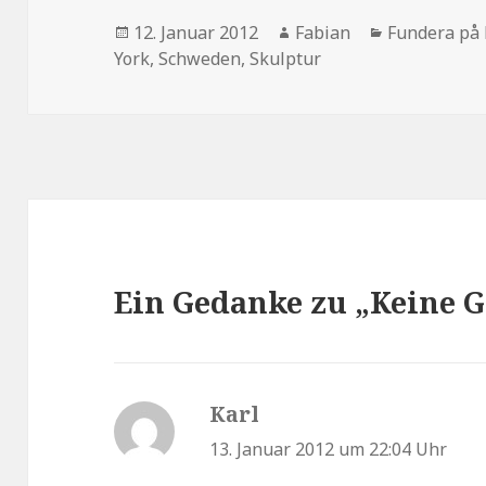
Veröffentlicht
Autor
Kategorien
12. Januar 2012
Fabian
Fundera på 
am
York
,
Schweden
,
Skulptur
Ein Gedanke zu „Keine 
Karl
sagt:
13. Januar 2012 um 22:04 Uhr