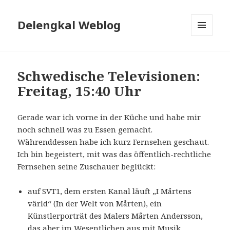
Delengkal Weblog
MENÜ
UND
WIDGETS
Schwedische Televisionen:
Freitag, 15:40 Uhr
Gerade war ich vorne in der Küche und habe mir
noch schnell was zu Essen gemacht.
Währenddessen habe ich kurz Fernsehen geschaut.
Ich bin begeistert, mit was das öffentlich-rechtliche
Fernsehen seine Zuschauer beglückt:
auf SVT1, dem ersten Kanal läuft „I Mårtens
värld“ (In der Welt von Mårten), ein
Künstlerporträt des Malers Mårten Andersson,
das aber im Wesentlichen aus mit Musik