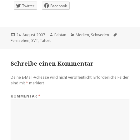
Twitter
Facebook
Veröffentlicht
Autor
Kategorien
Schlagwört
24. August 2007
Fabian
Medien
,
Schweden
am
Fernsehen
,
SVT
,
Tatort
Schreibe einen Kommentar
Deine E-Mail-Adresse wird nicht veröffentlicht.
Erforderliche Felder
sind mit
*
markiert
KOMMENTAR
*