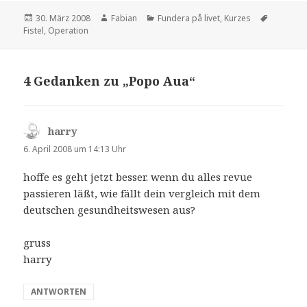
Veröffentlicht
Autor
Kategorien
Schlagwö
30. März 2008
Fabian
Fundera på livet
,
Kurzes
am
Fistel
,
Operation
4 Gedanken zu „Popo Aua“
harry
sagt:
6. April 2008 um 14:13 Uhr
hoffe es geht jetzt besser. wenn du alles revue
passieren läßt, wie fällt dein vergleich mit dem
deutschen gesundheitswesen aus?
gruss
harry
ANTWORTEN