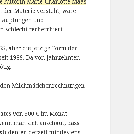
ie Autorin Marie-Charlotte Maas
 der Materie versteht, wäre
behauptungen und
m schlecht recherchiert.
65, aber die jetzige Form der
seit 1989. Da von Jahrzehnten
ötig.
er den Milchmädchenrechnungen
aates von 300 € im Monat
 wenn man sich anschaut, dass
lstudenten
derzeit mindestens