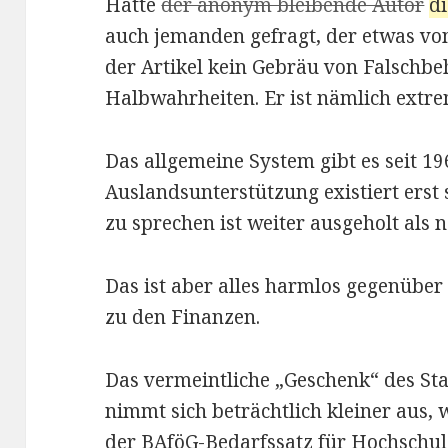
Hätte
der anonym bleibende Autor
d
auch jemanden gefragt, der etwas von
der Artikel kein Gebräu von Falsch
Halbwahrheiten. Er ist nämlich extre
Das allgemeine System gibt es seit 19
Auslandsunterstützung existiert erst 
zu sprechen ist weiter ausgeholt als n
Das ist aber alles harmlos gegenüb
zu den Finanzen.
Das vermeintliche „Geschenk“ des St
nimmt sich beträchtlich kleiner aus,
der BAföG-Bedarfssatz für Hochschu