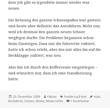
dem Job gibt es irgendwie immer wieder was
neues.
Die Krönung des ganzen Schneespaßes war gestern
und heute aber definitiv das Autofahren. Nicht nur,
weil ich dreimal den ganzen neuen Schnee
wegfegen durfte. Die Probleme begannen schon
beim Einsteigen. Dass mir die Fahrertür zufriert,
hatte ich schon erlebt, aber das mir alles bis auf die
Heckklappe zufriert, war neu.
Also bin ich durch den Kofferraum eingestiegen –
und wünschte mir, dass ich eine Standheizung
hätte.
Veröffentlicht
Autor
Kategorien
Schlagwört
20. Dezember 2009
Fabian
Fundera på livet
Auto
,
am
zu Weihnachts
Busfahren
,
Schnee
,
Winter
,
Winterreifen
1 Kommentar