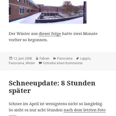
Der Winter aus
dieser Folge
hatte zwei Monate
vorher so begonnen.
Veröffentlicht
Autor
Kategorien
Schlagwörter
12. Juni 2008
Fabian
Panorama
Lappis
,
am
zu Panoramen (18): De
Panorama
,
Winter
Schreibe einen Kommentar
Schneeupdate: 8 Stunden
später
Schnee im April ist wenigstens nicht so langlebig.
So sieht es nur acht Stunden
nach dem letzten Foto
aus: