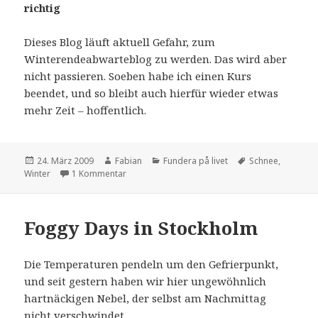
richtig
Dieses Blog läuft aktuell Gefahr, zum
Winterendeabwarteblog zu werden. Das wird aber
nicht passieren. Soeben habe ich einen Kurs
beendet, und so bleibt auch hierfür wieder etwas
mehr Zeit – hoffentlich.
Veröffentlicht
Autor
Kategorien
Schlagwörter
24. März 2009
Fabian
Fundera på livet
Schnee
,
am
zu Oje
Winter
1 Kommentar
Foggy Days in Stockholm
Die Temperaturen pendeln um den Gefrierpunkt,
und seit gestern haben wir hier ungewöhnlich
hartnäckigen Nebel, der selbst am Nachmittag
nicht verschwindet.