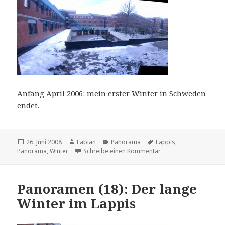
Anfang April 2006: mein erster Winter in Schweden
endet.
Veröffentlicht
Autor
Kategorien
Schlagwörter
26. Juni 2008
Fabian
Panorama
Lappis
,
am
zu Panoramen (20): Da
Panorama
,
Winter
Schreibe einen Kommentar
Panoramen (18): Der lange
Winter im Lappis