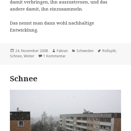
damit verbringen, ihn auszustreuen, und das
andere damit, ihn einzusammeln.
Das nennt man dann wohl nachhaltige
Entwicklung.
Veröffentlicht
Autor
Kategorien
Schlagwörter
24. November 2008
Fabian
Schweden
Rollsplit
,
am
zu Snö
Schnee
,
Winter
1 Kommentar
Schnee