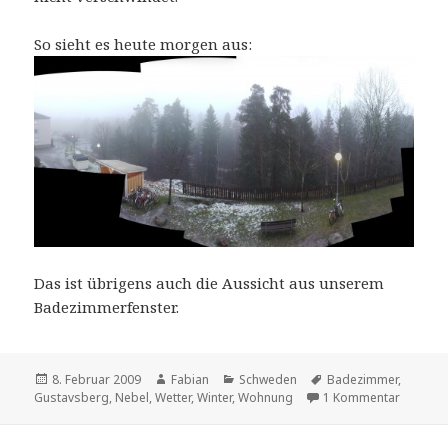
So sieht es heute morgen aus:
Das ist übrigens auch die Aussicht aus unserem
Badezimmerfenster.
Veröffentlicht
Autor
Kategorien
Schlagwörter
8. Februar 2009
Fabian
Schweden
Badezimmer
,
am
zu Fogg
Gustavsberg
,
Nebel
,
Wetter
,
Winter
,
Wohnung
1 Kommentar