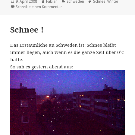
Veröffentlicht
Autor
Kategorien
Schlagwörter
9. April 2008
Fabian
Schweden
Schnee
,
Winter
am
zu Schneeupdate: 8 Stunden später
Schreibe einen Kommentar
Schnee !
Das Erstaunliche an Schweden ist: Schnee bleibt
immer liegen, auch wenn es die ganze Zeit über 0°C
hatte.
So sah es gestern abend aus: