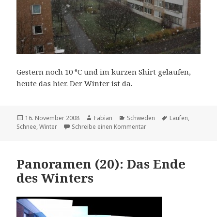
Gestern noch 10 °C und im kurzen Shirt gelaufen,
heute das hier. Der Winter ist da.
Veröffentlicht
Autor
Kategorien
Schlagwörter
16. November 2008
Fabian
Schweden
Laufen
,
am
zu Schnee
Schnee
,
Winter
Schreibe einen Kommentar
Panoramen (20): Das Ende
des Winters