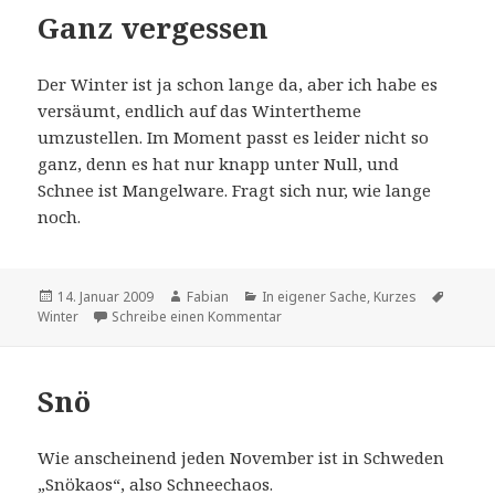
Ganz vergessen
Der Winter ist ja schon lange da, aber ich habe es
versäumt, endlich auf das Wintertheme
umzustellen. Im Moment passt es leider nicht so
ganz, denn es hat nur knapp unter Null, und
Schnee ist Mangelware. Fragt sich nur, wie lange
noch.
Veröffentlicht
Autor
Kategorien
Schlag
14. Januar 2009
Fabian
In eigener Sache
,
Kurzes
am
zu Ganz vergessen
Winter
Schreibe einen Kommentar
Snö
Wie anscheinend jeden November ist in Schweden
„Snökaos“, also Schneechaos.