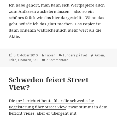
Ich habe gehört, man kann sich Wertpapiere auch
zum Anfassen ausliefern lassen – also so ein
schönes Stück wie das hier dargestellte. Wenn das
geht, würde ich das glatt machen. Das Papier ist
dann ohnehin wahrscheinlich mehr wert als die
Aktie.
Veröffentlicht
Autor
Kategorien
Schlagwörter
8. Oktober 2010
Fabian
Fundera på livet
Aktien
,
am
zu Investmentgenie
Eniro
,
Finanzen
,
SAS
2 Kommentare
Schweden feiert Street
View?
Die
taz berichtet heute über die schwedische
Begeisterung über Street View
. Zwar stimmt in dem
Bericht vieles, aber er übergeht mit