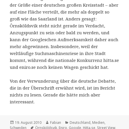
der Größe einer deutschen großen Kreisstadt – aber
auf eine Fläche verteilt, die mehr als doppelt so
groß wie das Saarland ist. Anders gesagt:
Örnsköldsvik steht nicht gerade im Verdacht,
Anzugspunkt zu sein oder bald zu werden, und
kann der Googleschen Aufmerksamkeit daher auch
mehr abgewinnen. Insbesondere, weil der
weltläufige Suchmaschinenriese in ihre Stadt
kommt, während die nationale Konkurrenz hitta.se
und eniro.se noch keinen Wagen geschickt hat.
Von der Verwunderung über die deutsche Debatte,
die in der Überschrift erwähnt wird, ist im Bericht
nichts zu lesen. Gerade die hätte mich aber
interessant.
Veröffentlicht
Autor
Kategorien
19. August 2010
Fabian
Deutschland
,
Medien
,
am
Schlagwörter
Schweden
Örnsköldsvik
,
Eniro
,
Google
,
Hitta.se
,
Street View
,