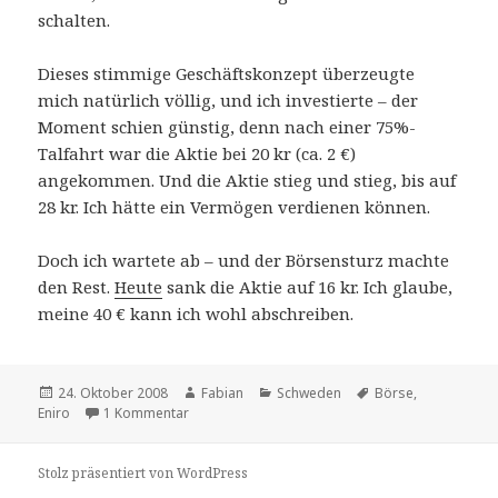
schalten.
Dieses stimmige Geschäftskonzept überzeugte
mich natürlich völlig, und ich investierte – der
Moment schien günstig, denn nach einer 75%-
Talfahrt war die Aktie bei 20 kr (ca. 2 €)
angekommen. Und die Aktie stieg und stieg, bis auf
28 kr. Ich hätte ein Vermögen verdienen können.
Doch ich wartete ab – und der Börsensturz machte
den Rest.
Heute
sank die Aktie auf 16 kr. Ich glaube,
meine 40 € kann ich wohl abschreiben.
Veröffentlicht
Autor
Kategorien
Schlagwörter
24. Oktober 2008
Fabian
Schweden
Börse
,
am
zu Die Börsenkrise erreicht…
Eniro
1 Kommentar
Stolz präsentiert von WordPress