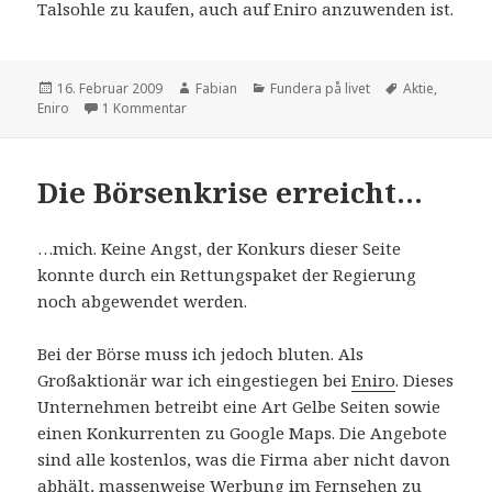
Talsohle zu kaufen, auch auf Eniro anzuwenden ist.
Veröffentlicht
Autor
Kategorien
Schlagwörter
16. Februar 2009
Fabian
Fundera på livet
Aktie
,
am
zu Investmenttipps mit Fabian – heute: Eniro
Eniro
1 Kommentar
Die Börsenkrise erreicht…
…mich. Keine Angst, der Konkurs dieser Seite
konnte durch ein Rettungspaket der Regierung
noch abgewendet werden.
Bei der Börse muss ich jedoch bluten. Als
Großaktionär war ich eingestiegen bei
Eniro
. Dieses
Unternehmen betreibt eine Art Gelbe Seiten sowie
einen Konkurrenten zu Google Maps. Die Angebote
sind alle kostenlos, was die Firma aber nicht davon
abhält, massenweise Werbung im Fernsehen zu