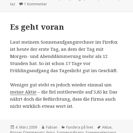
zu Schweden feiert Street View?
taz
1 Kommentar
Es geht voran
Laut meinem Sonnenaufgangsrechner im Firefox
ist heute der erste Tag, an dem der Tag mit
Morgen- und Abenddämmerung mehr als 12
Stunden hat. So ist schon 17 Tage vor
Frühlingsaufgang das Tageslicht gut im Geschäft.
Weniger gut steht es jedoch wieder einmal um
meine Aktie
– die fiel mittlerweile auf 5,85 kr. Das
nährt doch die Befürchtung, dass die Firma auch
nicht wirklich etwas wert ist.
Veröffentlicht
Autor
Kategorien
Schlagwörter
4. März 2009
Fabian
Fundera på livet
Aktue
,
am
Börser
,
Dämmerung
,
Eniro
,
Sonnenaufgang
,
Sonnenuntergang